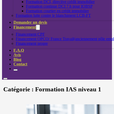
Formation DCI, directive crédit immobilier
Formation continue DCI 7 h pour IOBSP
Formation courtier en crédit immobilier
Formation lutte contre le blanchiment LCB-FT
Demander un devis
Financement
Financement CPF
Financement OPCO/ France Travail(anciennement pôle empl
Financement propre
F.A.Q
Avis
Blog
Contact
Catégorie :
Formation IAS niveau 1