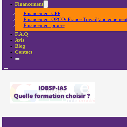
Financement
Financement CPF
Financement OPCO/ France Travail(anciennement
Financement propre
F.A.Q
Avis
Blog
Contact