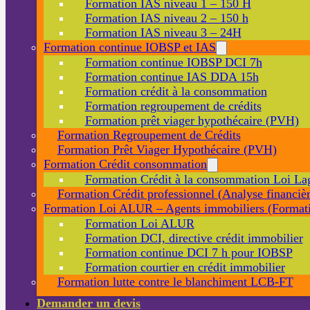
Formation IAS niveau 1 – 150 H
Formation IAS niveau 2 – 150 h
Formation IAS niveau 3 – 24H
Formation continue IOBSP et IAS
Formation continue IOBSP DCI 7h
Formation continue IAS DDA 15h
Formation crédit à la consommation
Formation regroupement de crédits
Formation prêt viager hypothécaire (PVH)
Formation Regroupement de Crédits
Formation Prêt Viager Hypothécaire (PVH)
Formation Crédit consommation
Formation Crédit à la consommation Loi La
Formation Crédit professionnel (Analyse financièr
Formation Loi ALUR – Agents immobiliers (Formati
Formation Loi ALUR
Formation DCI, directive crédit immobilier
Formation continue DCI 7 h pour IOBSP
Formation courtier en crédit immobilier
Formation lutte contre le blanchiment LCB-FT
Demander un devis