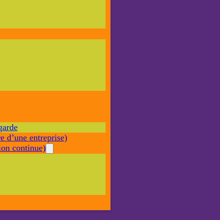
Nécessaire
Ces cookies ne
sont pas
facultatifs. Ils
sont nécessaires
au
fonctionnement
du site Web.
garde
Statistiques
e d’une entreprise)
Afin que
nous
on continue)
puissions
améliorer la
fonctionnalité
et la structure
du site Web,
en fonction
de la façon
dont le site