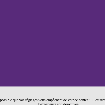
et votre
comportement
lorsque vous
visitez notre
site, vous
augmentez les
chances de
voir du
contenu et des
offres
personnalisés.
t possible que vos réglages vous empêchent de voir ce contenu. Il est tr
l’expérience soit désactivée.