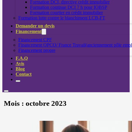
Formation DCI, directive crédit immobilier
Formation continue DCI 7 h pour IOBSP
Formation courtier en crédit immobilier
Formation lutte contre le blanchiment LCB-FT
Demander un devis
Financement
Financement CPF
Financement OPCO/ France Travail(anciennement pôle empl
Financement propre
F.A.Q
Avis
Blog
Contact
Mois :
octobre 2023