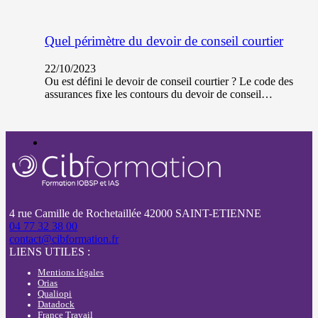
Quel périmètre du devoir de conseil courtier
22/10/2023
Ou est défini le devoir de conseil courtier ? Le code des
assurances fixe les contours du devoir de conseil…
4 rue Camille de Rochetaillée 42000 SAINT-ETIENNE
04 77 32 38 00
contact@cibformation.fr
LIENS UTILES :
Mentions légales
Orias
Qualiopi
Datadock
France Travail