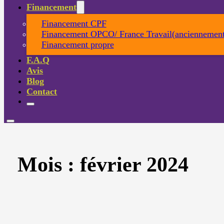
Financement
Financement CPF
Financement OPCO/ France Travail(anciennement
Financement propre
F.A.Q
Avis
Blog
Contact
Mois :
février 2024