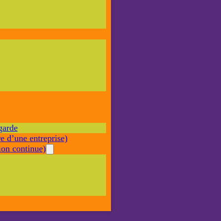
Nécessaire
Ces cookies ne
sont pas
facultatifs. Ils
sont nécessaires
au
fonctionnement
du site Web.
garde
Statistiques
e d’une entreprise)
Afin que
nous
on continue)
puissions
améliorer la
fonctionnalité
et la structure
du site Web,
en fonction
de la façon
dont le site