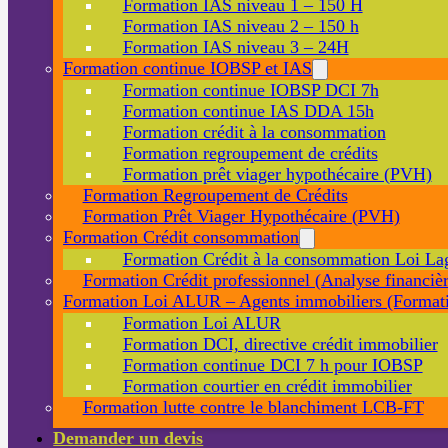
Formation IAS niveau 1 – 150 H
Formation IAS niveau 2 – 150 h
Formation IAS niveau 3 – 24H
Formation continue IOBSP et IAS
Formation continue IOBSP DCI 7h
Formation continue IAS DDA 15h
Formation crédit à la consommation
Formation regroupement de crédits
Formation prêt viager hypothécaire (PVH)
Formation Regroupement de Crédits
Formation Prêt Viager Hypothécaire (PVH)
Formation Crédit consommation
Formation Crédit à la consommation Loi La
Formation Crédit professionnel (Analyse financièr
Formation Loi ALUR – Agents immobiliers (Formati
Formation Loi ALUR
Formation DCI, directive crédit immobilier
Formation continue DCI 7 h pour IOBSP
Formation courtier en crédit immobilier
Formation lutte contre le blanchiment LCB-FT
Demander un devis