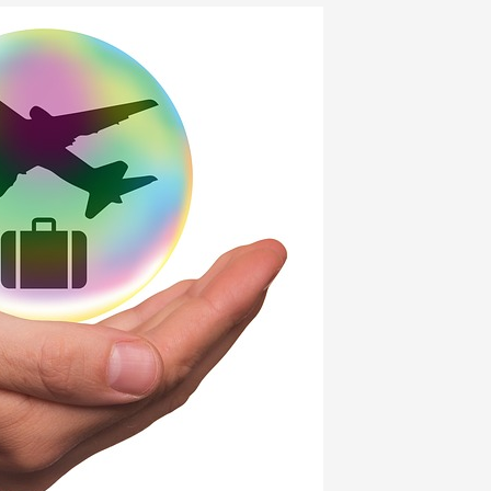
et votre
comportement
lorsque vous
visitez notre
site, vous
augmentez les
chances de
voir du
contenu et des
offres
personnalisés.