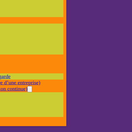
Nécessaire
Ces cookies ne
sont pas
facultatifs. Ils
sont nécessaires
au
fonctionnement
du site Web.
garde
Statistiques
e d’une entreprise)
Afin que
nous
on continue)
puissions
améliorer la
fonctionnalité
et la structure
du site Web,
en fonction
de la façon
dont le site