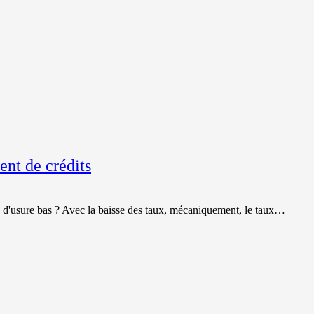
et votre
comportement
lorsque vous
visitez notre
site, vous
augmentez les
chances de
voir du
contenu et des
offres
personnalisés.
ent de crédits
 d'usure bas ? Avec la baisse des taux, mécaniquement, le taux…