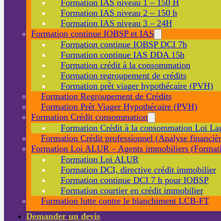
Formation IAS niveau 1 – 150 H
Formation IAS niveau 2 – 150 h
Formation IAS niveau 3 – 24H
Formation continue IOBSP et IAS
Formation continue IOBSP DCI 7h
Formation continue IAS DDA 15h
Formation crédit à la consommation
Formation regroupement de crédits
Formation prêt viager hypothécaire (PVH)
Formation Regroupement de Crédits
Formation Prêt Viager Hypothécaire (PVH)
Formation Crédit consommation
Formation Crédit à la consommation Loi La
Formation Crédit professionnel (Analyse financièr
Formation Loi ALUR – Agents immobiliers (Formati
Formation Loi ALUR
Formation DCI, directive crédit immobilier
Formation continue DCI 7 h pour IOBSP
Formation courtier en crédit immobilier
Formation lutte contre le blanchiment LCB-FT
Demander un devis