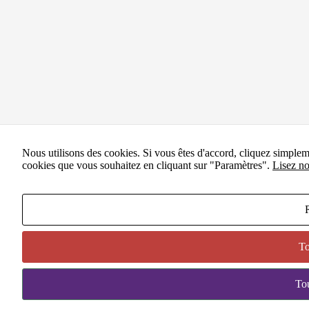
Nous utilisons des cookies. Si vous êtes d'accord, cliquez simple
cookies que vous souhaitez en cliquant sur "Paramètres".
Lisez no
To
BESO
Tou
04-77