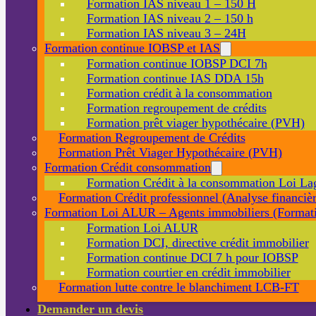
Formation IAS niveau 1 – 150 H
Formation IAS niveau 2 – 150 h
Formation IAS niveau 3 – 24H
Formation continue IOBSP et IAS
Formation continue IOBSP DCI 7h
Formation continue IAS DDA 15h
Formation crédit à la consommation
Formation regroupement de crédits
Formation prêt viager hypothécaire (PVH)
Formation Regroupement de Crédits
Formation Prêt Viager Hypothécaire (PVH)
Formation Crédit consommation
Formation Crédit à la consommation Loi La
Formation Crédit professionnel (Analyse financièr
Formation Loi ALUR – Agents immobiliers (Formati
Formation Loi ALUR
Formation DCI, directive crédit immobilier
Formation continue DCI 7 h pour IOBSP
Formation courtier en crédit immobilier
Formation lutte contre le blanchiment LCB-FT
Demander un devis