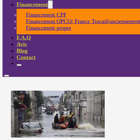
Financement
Financement CPF
Financement OPCO/ France Travail(anciennement
Financement propre
F.A.Q
Avis
Blog
Contact