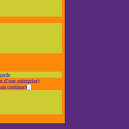
Nécessaire
Ces cookies ne
sont pas
facultatifs. Ils
sont nécessaires
au
fonctionnement
du site Web.
garde
Statistiques
e d’une entreprise)
Afin que
nous
on continue)
puissions
améliorer la
fonctionnalité
et la structure
du site Web,
en fonction
de la façon
dont le site