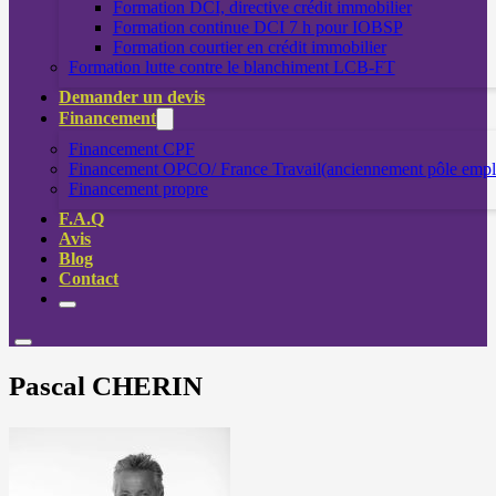
Formation DCI, directive crédit immobilier
Formation continue DCI 7 h pour IOBSP
Formation courtier en crédit immobilier
Formation lutte contre le blanchiment LCB-FT
Demander un devis
Financement
Financement CPF
Financement OPCO/ France Travail(anciennement pôle empl
Financement propre
F.A.Q
Avis
Blog
Contact
Pascal CHERIN