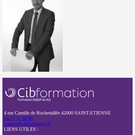
4 rue Camille de Rochetaillée 42000 SAINT-ETIENNE
04 77 32 38 00
contact@cibformation.fr
LIENS UTILES :