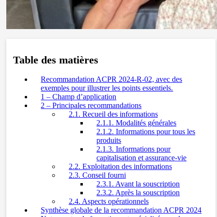
Table des matières
Recommandation ACPR 2024-R-02, avec des
exemples pour illustrer les points essentiels.
1 – Champ d’application
2 – Principales recommandations
2.1. Recueil des informations
2.1.1. Modalités générales
2.1.2. Informations pour tous les
produits
2.1.3. Informations pour
capitalisation et assurance-vie
2.2. Exploitation des informations
2.3. Conseil fourni
2.3.1. Avant la souscription
2.3.2. Après la souscription
2.4. Aspects opérationnels
Synthèse globale de la recommandation ACPR 2024