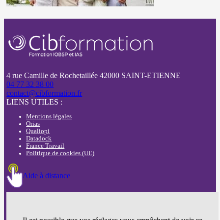
4 rue Camille de Rochetaillée 42000 SAINT-ETIENNE
04 77 32 38 00
contact@cibformation.fr
LIENS UTILES :
Mentions légales
Orias
Qualiopi
Datadock
France Travail
Politique de cookies (UE)
Aide à distance